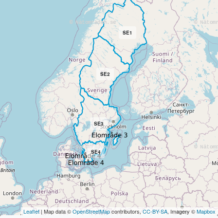
SE1
SE2
SE3
SE4
Leaflet
| Map data ©
OpenStreetMap
contributors,
CC-BY-SA
, Imagery ©
Mapbox